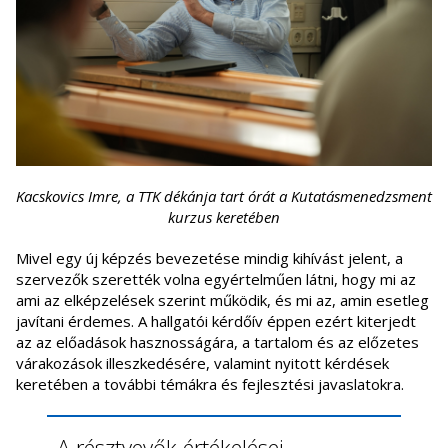
Kacskovics Imre, a TTK dékánja tart órát a Kutatásmenedzsment
kurzus keretében
Mivel egy új képzés bevezetése mindig kihívást jelent, a
szervezők szerették volna egyértelműen látni, hogy mi az
ami az elképzelések szerint működik, és mi az, amin esetleg
javítani érdemes.
A hallgatói kérdőív éppen ezért kiterjedt
az az előadások hasznosságára, a tartalom és az előzetes
várakozások illeszkedésére, valamint nyitott kérdések
keretében a további témákra és fejlesztési javaslatokra.
A résztvevők értékelései