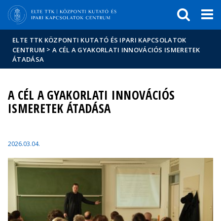
Események
ELTE a
Hírek
sajtóban
ELTE TTK KÖZPONTI KUTATÓ ÉS IPARI KAPCSOLATOK
>
CENTRUM
A CÉL A GYAKORLATI INNOVÁCIÓS ISMERETEK
ÁTADÁSA
A CÉL A GYAKORLATI INNOVÁCIÓS
ISMERETEK ÁTADÁSA
2026.03.04.