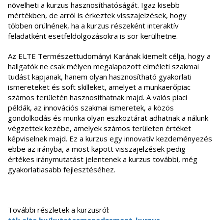
növelheti a kurzus hasznosíthatóságát. Igaz kisebb
mértékben, de arról is érkeztek visszajelzések, hogy
többen örülnének, ha a kurzus részeként interaktív
feladatként esetfeldolgozásokra is sor kerülhetne.
Az ELTE Természettudományi Karának kiemelt célja, hogy a
hallgatók ne csak mélyen megalapozott elméleti szakmai
tudást kapjanak, hanem olyan hasznosítható gyakorlati
ismereteket és soft skilleket, amelyet a munkaerőpiac
számos területén hasznosíthatnak majd. A valós piaci
példák, az innovációs szakmai ismeretek, a közös
gondolkodás és munka olyan eszköztárat adhatnak a nálunk
végzettek kezébe, amelyek számos területen értéket
képviselnek majd. Ez a kurzus egy innovatív kezdeményezés
ebbe az irányba, a most kapott visszajelzések pedig
értékes iránymutatást jelentenek a kurzus további, még
gyakorlatiasabb fejlesztéséhez.
További részletek a kurzusról:
ttk.elte.hu/kutatasmenedzsment_kurzus