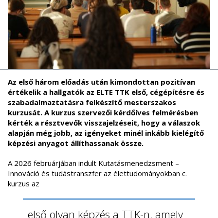
Az első három előadás után kimondottan pozitívan
értékelik a hallgatók az ELTE TTK első, cégépítésre és
szabadalmaztatásra felkészítő mesterszakos
kurzusát. A kurzus szervezői kérdőíves felmérésben
kérték a résztvevők visszajelzéseit, hogy a válaszok
alapján még jobb, az igényeket minél inkább kielégítő
képzési anyagot állíthassanak össze.
A 2026 februárjában indult Kutatásmenedzsment –
Innováció és tudástranszfer az élettudományokban c.
kurzus az
első olyan képzés a TTK-n, amely