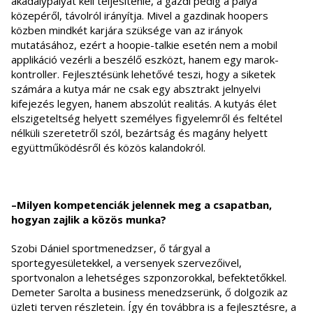
akadálypályát kell teljesítenie, a gazdi pedig a pálya
közepéről, távolról irányítja. Mivel a gazdinak hoopers
közben mindkét karjára szüksége van az irányok
mutatásához, ezért a hoopie-talkie esetén nem a mobil
applikáció vezérli a beszélő eszközt, hanem egy marok-
kontroller. Fejlesztésünk lehetővé teszi, hogy a siketek
számára a kutya már ne csak egy absztrakt jelnyelvi
kifejezés legyen, hanem abszolút realitás. A kutyás élet
elszigeteltség helyett személyes figyelemről és feltétel
nélküli szeretetről szól, bezártság és magány helyett
együttműködésről és közös kalandokról.
–Milyen kompetenciák jelennek meg a csapatban,
hogyan zajlik a közös munka?
Szobi Dániel sportmenedzser, ő tárgyal a
sportegyesületekkel, a versenyek szervezőivel,
sportvonalon a lehetséges szponzorokkal, befektetőkkel.
Demeter Sarolta a business menedzserünk, ő dolgozik az
üzleti terven részletein. Így én továbbra is a fejlesztésre, a