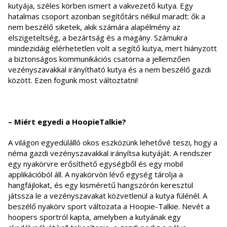
kutyája, széles körben ismert a vakvezető kutya. Egy
hatalmas csoport azonban segítőtárs nélkül maradt: ők a
nem beszélő siketek, akik számára alapélmény az
elszigeteltség, a bezártság és a magány. Számukra
mindezidáig elérhetetlen volt a segítő kutya, mert hiányzott
a biztonságos kommunikációs csatorna a jellemzően
vezényszavakkal irányítható kutya és a nem beszélő gazdi
között. Ezen fogunk most változtatni!
– Miért egyedi a HoopieTalkie?
A világon egyedülálló okos eszközünk lehetővé teszi, hogy a
néma gazdi vezényszavakkal irányítsa kutyáját. A rendszer
egy nyakörvre erősíthető egységből és egy mobil
applikációból áll. A nyakörvön lévő egység tárolja a
hangfájlokat, és egy kisméretű hangszórón keresztül
játssza le a vezényszavakat közvetlenül a kutya fülénél. A
beszélő nyakörv sport változata a Hoopie-Talkie. Nevét a
hoopers sportról kapta, amelyben a kutyának egy