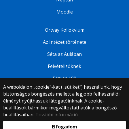
Moodle
Ortvay Kollokvium
Az Intézet története
Séta az Aulában
Felvételizőknek
Eötvös 100
A weboldalon „cookie”-kat („sütiket”) használunk, hogy
biztonságos böngészés mellett a legjobb felhasználói
© 2025 Eötvös Loránd Tudományegyetem
élményt nyújthassuk látogatóinknak. A cookie-
Minden jog fenntartva.
beállítások bármikor megváltoztathatók a böngésző
1053 Budapest, Egyetem tér 1–3.
Központi telefonszám: +36 1 411 6500
beállításaiban.
További információ
Webfejlesztés:
Elfogadom