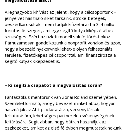
megvalósítása alatt?
A legnagyobb kihívást az jelenti, hogy a célcsoportunk –
jelnyelvet használó siket társaink, stroke-betegek,
beszédkárosultak – nem tudják kifizetni azt a 3-4 millió
forintos összeget, ami egy segítő kutya kiképzéséhez
szükséges. Ezért az üzleti modell sok fejtörést okoz.
Párhuzamosan gondolkozunk a nonprofit vonalon és azon,
hogy a beszélő nyakörvnek lehet-e olyan felhasználási
területe, fizetőképes célcsoporttal, ami finanszírozza a
segítő kutyák kiképzését is.
– Ki segíti a csapatot a megvalósítás során?
Fantasztikus mentorunk van Zónai Roland személyében.
Szemléletformáló, ahogy bevezet minket abba, hogyan
használjuk az AI-t piackutatásra, versenytársak
felkutatására, lehetséges partnerek tevékenységének
feltárására. Segít abban, hogy bátran használjuk az
eszközöket, amiket az első félévben megmutattak nekünk.