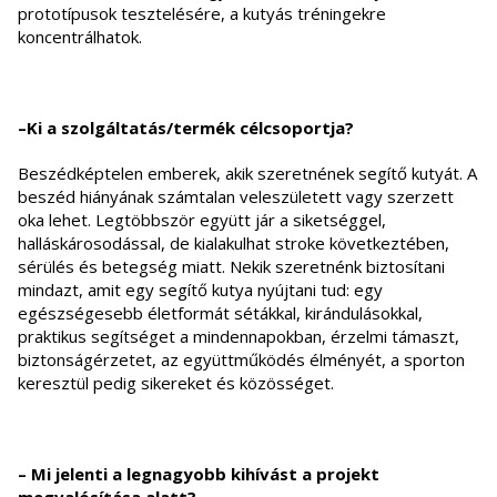
prototípusok tesztelésére, a kutyás tréningekre
koncentrálhatok.
–Ki a szolgáltatás/termék célcsoportja?
Beszédképtelen emberek, akik szeretnének segítő kutyát. A
beszéd hiányának számtalan veleszületett vagy szerzett
oka lehet. Legtöbbször együtt jár a siketséggel,
halláskárosodással, de kialakulhat stroke következtében,
sérülés és betegség miatt. Nekik szeretnénk biztosítani
mindazt, amit egy segítő kutya nyújtani tud: egy
egészségesebb életformát sétákkal, kirándulásokkal,
praktikus segítséget a mindennapokban, érzelmi támaszt,
biztonságérzetet, az együttműködés élményét, a sporton
keresztül pedig sikereket és közösséget.
– Mi jelenti a legnagyobb kihívást a projekt