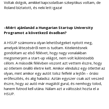
Voltak dolgok, amikkel kapcsolatban szkeptikus voltam, de
Roland bíztatott, és neki lett igaza!
–Miért ajánlanád a Hungarian Startup University
Programot a következő évadban?
A HSUP számomra olyan lehetőségeket nyitott meg,
amelyek létezéséről nem is tudtam. Kitekintésnek
gondoltam az első félévet, hogy nagy vonalakban
megismerjem a start-up világot, nem volt különösebb
célom. A második félévben viszont azt vettem észre, hogy
az ötletem önálló életre kelt. Amikor elindulsz egy ötlettel az
olyan, mint amikor egy autót tolsz felfelé a lejtőn – óriási
erőfeszítés, és alig haladsz. Aztán egyszer csak azt veszed
észre, hogy az autó már magától gurul, és nemhogy tolod,
hanem futnod kell utána. Nálam azt a változást hozta el a
HSUP.