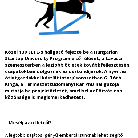
Közel 130 ELTE-s hallgató fejezte be a Hungarian
Startup University Program
első félévét
, a tavaszi
szemeszterben a legjobb ötletek továbbfejlesztésén
csapatokban dolgoznak az ösztöndíjasok. A nyertes
ötletgazdákkal készült interjúsorozatban G. Tóth
Kinga, a Természettudományi Kar PhD hallgatója
mutatja be projektötletét, amellyel az Eötvös nap
közönsége is
megismerkedhetett
.
– Mesélj az ötletről?
A legtöbb sajátos igényű embertársunknak lehet segítő