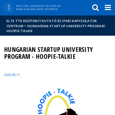
Események
ELTE a
Hírek
sajtóban
ELTE TTK KÖZPONTI KUTATÓ ÉS IPARI KAPCSOLATOK
>
CENTRUM
HUNGARIAN STARTUP UNIVERSITY PROGRAM -
HOOPIE-TALKIE
HUNGARIAN STARTUP UNIVERSITY
PROGRAM - HOOPIE-TALKIE
2025.05.11.