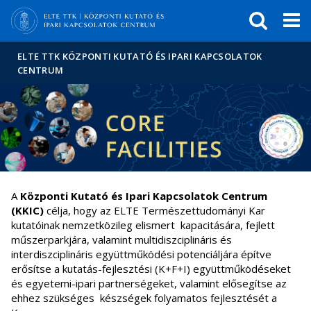
Események
ELTE a
Hírek
sajtóban
ELTE TTK KÖZPONTI KUTATÓ ÉS IPARI KAPCSOLATOK
CENTRUM
A
Központi Kutató és Ipari Kapcsolatok Centrum
(KKIC)
célja, hogy az ELTE Természettudományi Kar
kutatóinak nemzetközileg elismert kapacitására, fejlett
műszerparkjára, valamint multidiszciplináris és
interdiszciplináris együttműködési potenciáljára építve
erősítse a kutatás-fejlesztési (K+F+I) együttműködéseket
és egyetemi-ipari partnerségeket, valamint elősegítse az
ehhez szükséges készségek folyamatos fejlesztését a