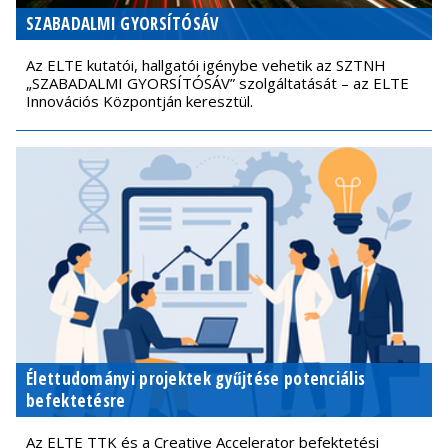
SZABADALMI GYORSÍTÓSÁV
Az ELTE kutatói, hallgatói igénybe vehetik az SZTNH
„SZABADALMI GYORSÍTÓSÁV” szolgáltatását – az ELTE
Innovációs Központján keresztül.
Élettudományi projektek gyűjtése potenciális
befektetésre
Az ELTE TTK és a Creative Accelerator befektetési