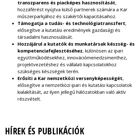
transzparens és piacképes hasznosítását
,
hozzáférést nyújtva külső partnerek számára a Kar
műszerparkjához és szakértői kapacitásaihoz.
Támogatja a tudás- és technológiatranszfert
,
elősegítve a kutatási eredmények gazdasági és
társadalmi hasznosulását.
Hozzájárul a kutatók és munkatársak készség- és
kompetenciafejlesztéséhez
, különösen az ipari
együttműködésekhez, innovációmenedzsmenthez,
projektvezetéshez és vállalati kapcsolatokhoz
szükséges készségek terén.
Erősíti a Kar nemzetközi versenyképességét
,
elősegítve a nemzetközi ipari és kutatási kapcsolatok
kialakítását, az ilyen jellegű hálózatokban való aktív
részvételt.
HÍREK ÉS PUBLIKÁCIÓK