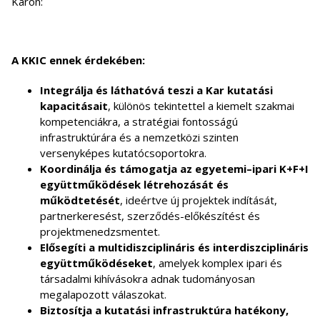
Karon:
A KKIC ennek érdekében:
Integrálja és láthatóvá teszi a Kar kutatási
kapacitásait
, különös tekintettel a kiemelt szakmai
kompetenciákra, a stratégiai fontosságú
infrastruktúrára és a nemzetközi szinten
versenyképes kutatócsoportokra.
Koordinálja és támogatja az egyetemi–ipari K+F+I
együttműködések létrehozását és
működtetését
, ideértve új projektek indítását,
partnerkeresést, szerződés-előkészítést és
projektmenedzsmentet.
Elősegíti a multidiszciplináris és interdiszciplináris
együttműködéseket
, amelyek komplex ipari és
társadalmi kihívásokra adnak tudományosan
megalapozott válaszokat.
Biztosítja a kutatási infrastruktúra hatékony,