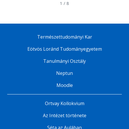
1
/
8
Természettudományi Kar
Eötvös Loránd Tudományegyetem
Tanulmányi Osztály
Neptun
Moodle
Ortvay Kollokvium
Az Intézet története
Séta az Aulában