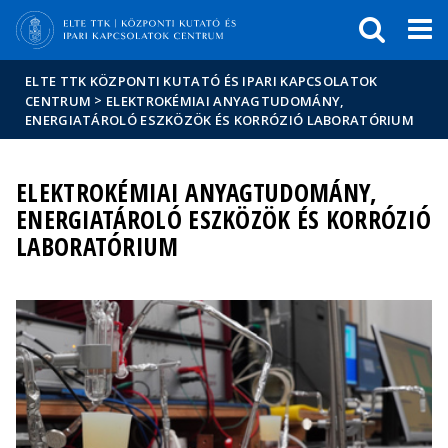
Események
ELTE a
Hírek
sajtóban
ELTE TTK KÖZPONTI KUTATÓ ÉS IPARI KAPCSOLATOK
>
CENTRUM
ELEKTROKÉMIAI ANYAGTUDOMÁNY,
ENERGIATÁROLÓ ESZKÖZÖK ÉS KORRÓZIÓ LABORATÓRIUM
ELEKTROKÉMIAI ANYAGTUDOMÁNY,
ENERGIATÁROLÓ ESZKÖZÖK ÉS KORRÓZIÓ
LABORATÓRIUM