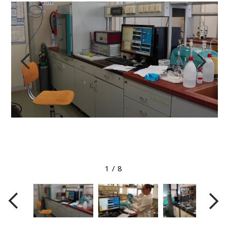
Megtekintés nagyobb méretben
1
/
8