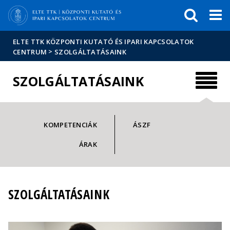
Események
ELTE a
Hírek
sajtóban
ELTE TTK KÖZPONTI KUTATÓ ÉS IPARI KAPCSOLATOK
>
CENTRUM
SZOLGÁLTATÁSAINK
SZOLGÁLTATÁSAINK
KOMPETENCIÁK
ÁSZF
ÁRAK
SZOLGÁLTATÁSAINK